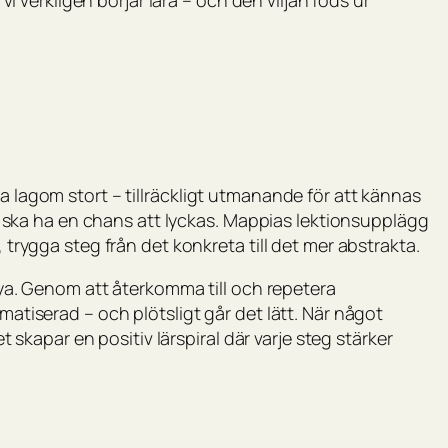
m vi verkligen börjar lära – och den viljan föds ur
a lagom stort – tillräckligt utmanande för att kännas
 vi ska ha en chans att lyckas. Mappias lektionsupplägg
, trygga steg från det konkreta till det mer abstrakta.
t nya. Genom att återkomma till och repetera
omatiserad – och plötsligt går det lätt. När något
Det skapar en positiv lärspiral där varje steg stärker