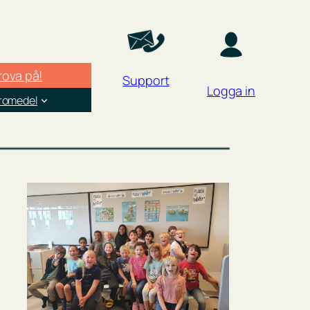
rova på!
Support
Logga in
äromedel