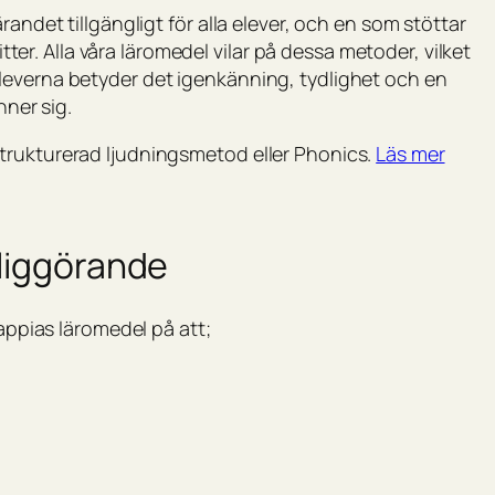
randet tillgängligt för alla elever, och en som stöttar
itter. Alla våra läromedel vilar på dessa metoder, vilket
leverna betyder det igenkänning, tydlighet och en
nner sig.
trukturerad ljudningsmetod eller Phonics.
Läs mer
gliggörande
Mappias läromedel på att;