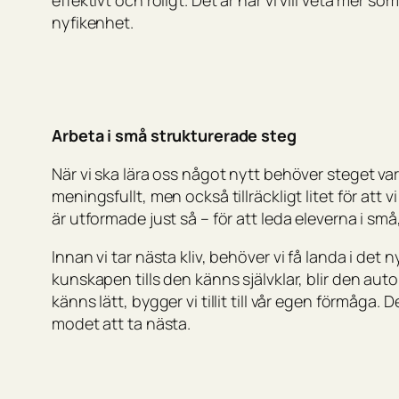
effektivt och roligt. Det är när vi vill veta mer so
nyfikenhet.
Arbeta i små strukturerade steg
När vi ska lära oss något nytt behöver steget var
meningsfullt, men också tillräckligt litet för att
är utformade just så – för att leda eleverna i små
Innan vi tar nästa kliv, behöver vi få landa i de
kunskapen tills den känns självklar, blir den aut
känns lätt, bygger vi tillit till vår egen förmåga. 
modet att ta nästa.