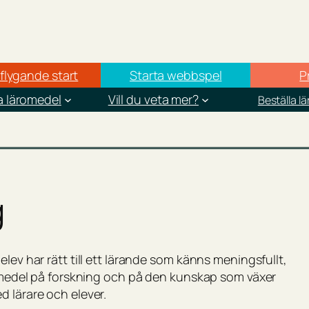
 flygande start
Starta webbspel
P
a läromedel
Vill du veta mer?
Beställa l
g
lev har rätt till ett lärande som känns meningsfullt,
äromedel på forskning och på den kunskap som växer
 lärare och elever.