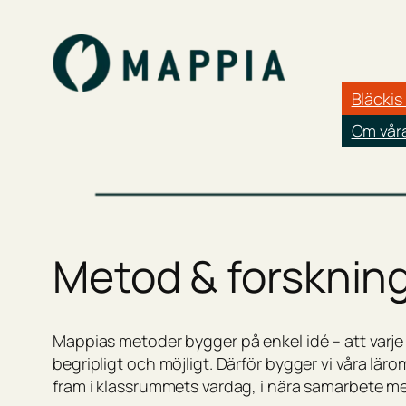
Bläckis
Om vår
Metod & forsknin
Mappias metoder bygger på enkel idé – att varje e
begripligt och möjligt. Därför bygger vi våra l
fram i klassrummets vardag, i nära samarbete med