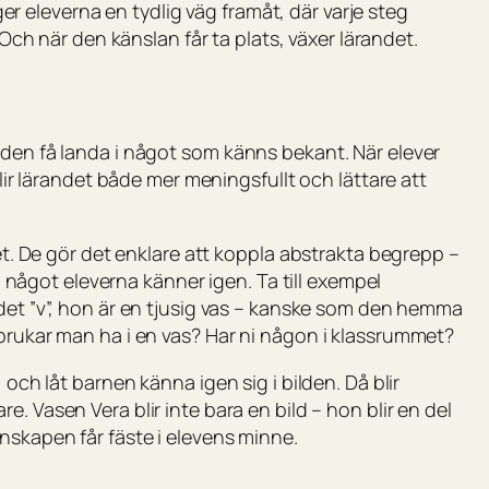
er eleverna en tydlig väg framåt, där varje steg
 Och när den känslan får ta plats, växer lärandet.
 den få landa i något som känns bekant. När elever
blir lärandet både mer meningsfullt och lättare att
det. De gör det enklare att koppla abstrakta begrepp –
t, något eleverna känner igen. Ta till exempel
udet ”v”, hon är en tjusig vas – kanske som den hemma
 brukar man ha i en vas? Har ni någon i klassrummet?
 och låt barnen känna igen sig i bilden. Då blir
are.
Vasen Vera
blir inte bara en bild – hon blir en del
nskapen får fäste i elevens minne.