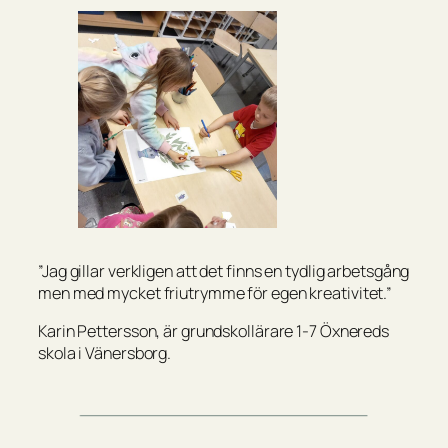
”Jag gillar verkligen att det finns en tydlig arbetsgång
men med mycket friutrymme för egen kreativitet.”
Karin Pettersson, är grundskollärare 1-7 Öxnereds
skola i Vänersborg.