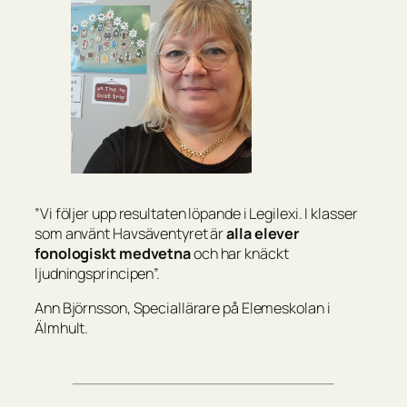
”Vi följer upp resultaten löpande i Legilexi. I klasser
som använt Havsäventyret är
alla elever
fonologiskt medvetna
och har knäckt
ljudningsprincipen”.
Ann Björnsson, Speciallärare på Elemeskolan i
Älmhult.