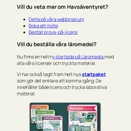
Vill du veta mer om Havsäventyret?
Delta på våra webbinarium
Boka ett möte
Beställ prova-på-licens
Vill du beställa våra läromedel?
Nu finns en helt n
y startsida på Läromedia
med
alla våra licenser och tryckta material.
Vi har också tagit fram helt nya
startpaket
som gör det enklare att komma igång. De
innehåller både licens och trycka laborativa
material.