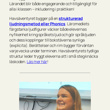
Lärandet blir både engagerande och tillgängligt för
alla i klassen – inkludering i praktiken!
Havsäventyret bygger på en
strukturerad
ljudningsmetod eller Phonics
. Läromedlets
färgstarka ljudfigurer väcker både elevernas
nyfikenhet kring språkets ljud och gör språkljuden
och dess kopplingar till bokstäverna synliga
(explicita). Berättelser och rim bygger förväntan
varje vecka under terminen. Havsäventyrets tydliga
struktur leder tryggt eleverna att i små steg knäcka
läskoden.
Läs mer här
!